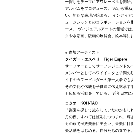
ー探しをテーマにアワレーベルを開始
アルバムをプロデュース。 92から重
い、新たな表現が始まる。 インディ
ュージシャンとのコラボレーションを重ね、
ース。 ヴィジュアルアートの領域では、毎年佐
クや水彩画、版画の展覧会、絵本等に
●
参加アーティスト
タイガー・エスペリ Tiger Espere
サーファーとしてサーフレジェンドの
メンバーとしてハワイイ～タヒチ間の
イドのカヌービルダーの第一人者でも
その文化や伝統を子供達に伝え継承す
も広める活動をしている。 近年日本
コタオ KOH-TAO
「楽園を探して旅をしていたのかもしれ
月の夜、すべては虹彩につつまれ、輝
カの旅で民族楽器に出会い、音楽に目覚め
楽活動をはじめる。自分たちの奏でる