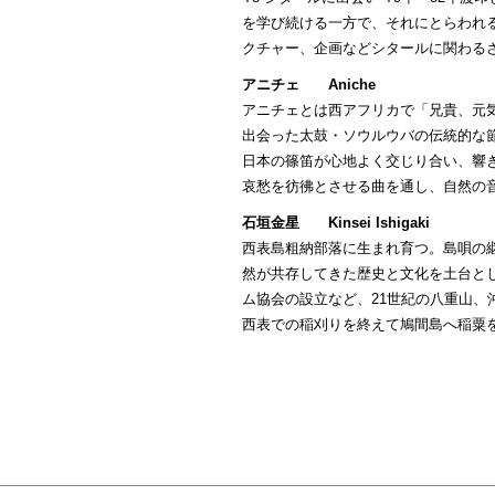
を学び続ける一方で、それにとらわれ
クチャー、企画などシタールに関わる
アニチェ Aniche
アニチェとは西アフリカで「兄貴、元
出会った太鼓・ソウルウバの伝統的な
日本の篠笛が心地よく交じり合い、響
哀愁を彷彿とさせる曲を通し、自然の
石垣金星 Kinsei Ishigaki
西表島粗納部落に生まれ育つ。島唄の
然が共存してきた歴史と文化を土台と
ム協会の設立など、21世紀の八重山、
西表での稲刈りを終えて鳩間島へ稲粟