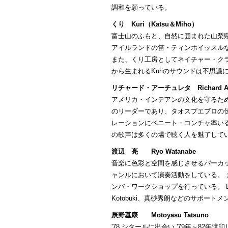
調和を願っている。
くり Kuri（Katsu＆Miho）
富士山のふもと、自然に囲まれた山梨
アイルランドの笛・ティンホイッスル
また、くり工房としてネイチャー・ク
から生まれるKuriのサウンドは不思
リチャード・アーチュレタ Richard Arc
アメリカ・インデアンの文化を守るために設立したプ
のリーダーであり、タオスプエブロの伝
レーションにベニート・コンチャ率いるRed
の歌声は多くの場で聴く人を魅了して
渡辺 亮 Ryo Watanabe
音楽に色彩と空間を感じさせるパーカ
ャンルにおいて演奏活動をしている。
ンバ・ワークショップを行っている。 
Kotobuki、真砂秀朗などのサポー
辰野基康 Motoyasu Tatsuno
'78 シタールに出会い '79年～82年渡印し