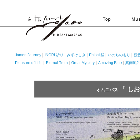
Top
Mus
Jomon Journey
INORI 祈り
みずけしき
EnishI 縁
いのちのもり
観
│
│
│
│
│
Pleasure of Life
Eternal Truth
Great Mystery
Amazing Blue
真南風2
│
│
│
│
「 し
オムニバス