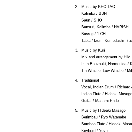
2.
Music by KHO-TAO
Kalimba / BUN
Saun / SHO
Bansuri, Kalimba / HARISHI
Bass-g / 1 CH
Tabla / Izumi Komedashi （ad
3.
Music by Kuri
Mix and arrangement by Hilo
Irish Bouzouki, Harmonica / 
Tin Whistle, Low Whistle / Mi
4.
Traditional
Vocal, Indian Drum / Richard 
Indian Flute / Hideaki Masag
Guitar / Masami Endo
5.
Music by Hideaki Masago
Berimbau / Ryo Watanabe
Bamboo Flute / Hideaki Mas
Keybord / Yuyu