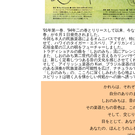
'91年第一巻、'94年二の巻とリリースして以来、
巻」が６月１日発売されました。
今回も８人の民族楽器によるオムニバスですが、特
せて、ハワイのタイガー・エスペリ、アメリカンイ
石垣金星の三人の唄をフューチャーしました。
トラディショナルの曲を「しおのみち」流にアレン
また、しおのみち第二世代の音と言えるカリンバサウ
は、新しく定着しつつある音の文化を感じさせてく
そして、アイリッシュ楽器の Kuri、ブラジル楽
のある演奏が民族楽器の可能性を広げ、ナチュラル
「しおのみち」の、こころに深くしみわたる心地よ
スピリットは聴く人を懐かしい何処かへの旅へ誘っ
かれらは、それぞ
自分のありの
しおのみちは、音
その楽器たちの音色は、こ
そして、交じり
目をとじて、あな
あなたの、ほんとうのふ