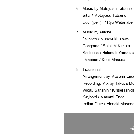
6.
Music by Motoyasu Tatsuno
Sitar / Motoyasu Tatsuno
Udu（per.） / Ryo Watanabe
7.
Music by Aniche
Jalianeo / Muneyuki Izawa
Gongoma / Shinichi Kimula
Souluuba / Halumoli Yamazak
shinobue / Kouji Masuda
8.
Traditional
Arrangement by Masami End
Recording, Mix by Takuya Mo
Vocal, Sanshin / Kinsei Ishig
Keybord / Masami Endo
Indian Flute / Hideaki Masag
-