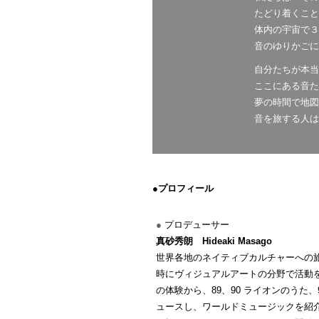
たどり着くこと
体内の宇宙で３
音のゆりかごに
自分たちが本当
ここにある音た
夢の時間で地図
音を旅する人は
●
プロフィール
●
プロデューサー
真砂秀朗 Hideaki Masago
世界各地のネイティブカルチャーへの
時にヴィジュアルアートの分野で活動を
の体験から、89、90 ライオンのうた、91
ュースし、ワールドミュージックを紹