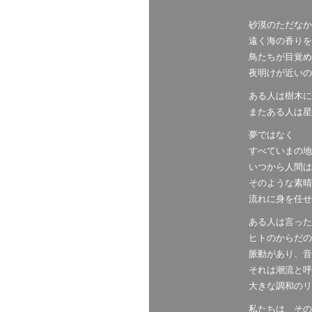
砂漠のただなか
遠く海の香りを
鳥たちが目覚め
夜明けが近いの
ある人は樹木に
またある人は星
夢ではなく
すべていまの地
いつから人間は
そのような素晴
流れに身を任せ
ある人は言った
ヒトのからだの
脈動があり、音
それは潮流と呼
大きな調和のリ
私たちは その