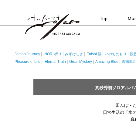
Top
Mus
Jomon Journey
INORI 祈り
みずけしき
EnishI 縁
いのちのもり
観
│
│
│
│
│
Pleasure of Life
Eternal Truth
Great Mystery
Amazing Blue
真南風2
│
│
│
│
真砂秀朗ソロアルバ
田んぼ・
日常生活の「水
真